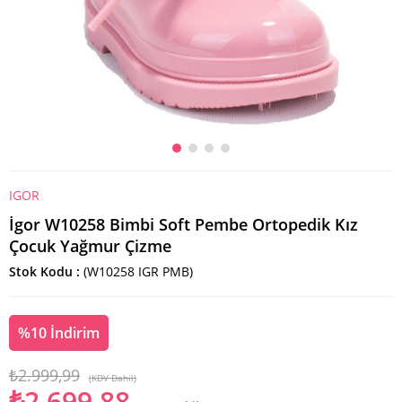
IGOR
İgor W10258 Bimbi Soft Pembe Ortopedik Kız
Çocuk Yağmur Çizme
Stok Kodu
(W10258 IGR PMB)
%
10
İndirim
₺2.999,99
(KDV Dahil)
₺2.699,88