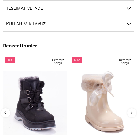
TESLIMAT VE IADE
KULLANIM KILAVUZU
Benzer Ürünler
Ücretsiz
Ücretsiz
%9
%10
Kargo
Kargo
İndirim
İndirim
%9İndirim
%10İndirim