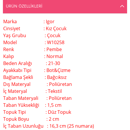
ÜRÜN ÖZELLIKLERI
Marka : Igor
Cinsiyet : Kız Çocuk
Yaş Grubu : Çocuk
Model : W10258
Renk : Pembe
Kalıp : Normal
Beden Aralığı : 21-30
Ayakkabı Tipi : Bot&Çizme
Bağlama Şekli : Bağcıksız
Dış Materyal : Poliüretan
İç Materyal : Tekstil
Taban Materyali : Poliüretan
Taban Yüksekliği : 1,5 cm
Topuk Tipi : Düz Topuk
Topuk Boyu : 2 cm
İç Taban Uzunluğu : 16,3 cm (25 numara)