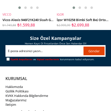
VİCCO
IGOR
SEPETE EKLE
SEPETE EKLE
Vicco Alexis 946F21K240 Siyah Günlük Kız Çocuk Spor Bot
İgor W10258 Bimbi Soft Bej Ortopedik Kız Çocuk Yağmur Çizme
₺1.599,88
₺2.699,88
₺1.749,88
₺2.999,99
Size Özel Kampanyalar
Hemen Kayıt Ol Fırsatlardan Önce Sen Haberdar Ol!
Gönder
Üyelik koşullarını
ve
kişisel verilerimin
korunmasını kabul ediyorum.
KURUMSAL
Hakkımızda
Gizlilik Politikası
KVKK Hakkında Bilgilendirme
Mağazalarımız
İletişim