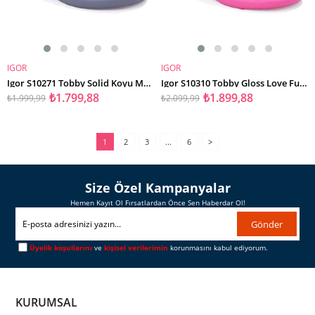
IGOR
IGOR
SEPETE EKLE
SEPETE EKLE
Igor S10271 Tobby Solid Koyu Mavi Günlük Erkek Çocuk Sandalet
Igor S10310 Tobby Gloss Love Fuşya Günlük Kız Çocuk Sandalet
₺1.799,88
₺1.899,88
₺1.999,99
₺2.099,99
1
2
3
...
6
>
Size Özel Kampanyalar
Hemen Kayıt Ol Fırsatlardan Önce Sen Haberdar Ol!
Gönder
Üyelik koşullarını
ve
kişisel verilerimin
korunmasını kabul ediyorum.
KURUMSAL