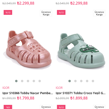
₺2.299,88
₺2.299,88
₺2.549,99
₺2.549,99
Ücretsiz
Ücretsiz
%10
%10
Kargo
Kargo
İndirim
İndirim
%10İndirim
%10İndirim
IGOR
IGOR
SEPETE EKLE
SEPETE EKLE
Igor S10366 Tobby Nacar Pembe Günlük Kız Çocuk Sandalet
Igor S10371 Tobby Croco Yeşil Günlük Erkek Çocuk Sandalet
₺1.799,88
₺1.899,88
₺1.999,99
₺2.099,99
Ücretsiz
Ücretsiz
%9
%10