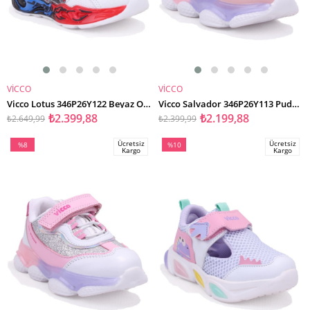
VİCCO
VİCCO
SEPETE EKLE
SEPETE EKLE
Vicco Lotus 346P26Y122 Beyaz Ortopedik Günlük Işıklı Erkek Çocuk Spor Ayakkabı
Vicco Salvador 346P26Y113 Pudra Ortopedik Günlük Işıklı Kız Çocuk Spor Ayakkabı
₺2.399,88
₺2.199,88
₺2.649,99
₺2.399,99
Ücretsiz
Ücretsiz
%8
%10
Kargo
Kargo
İndirim
İndirim
%8İndirim
%10İndirim