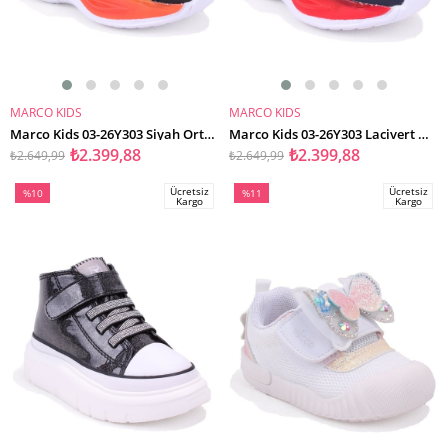
MARCO KIDS
MARCO KIDS
SEPETE EKLE
SEPETE EKLE
Marco Kids 03-26Y303 Siyah Ortopedik Günlük Işıklı Erkek Çocuk Spor Ayakkabı
Marco Kids 03-26Y303 Lacivert Ortopedik Günlük Işıklı Erkek Çocuk Spor Ayakkabı
₺2.399,88
₺2.399,88
₺2.649,99
₺2.649,99
Ücretsiz
Ücretsiz
%10
%11
Kargo
Kargo
İndirim
İndirim
%10İndirim
%11İndirim