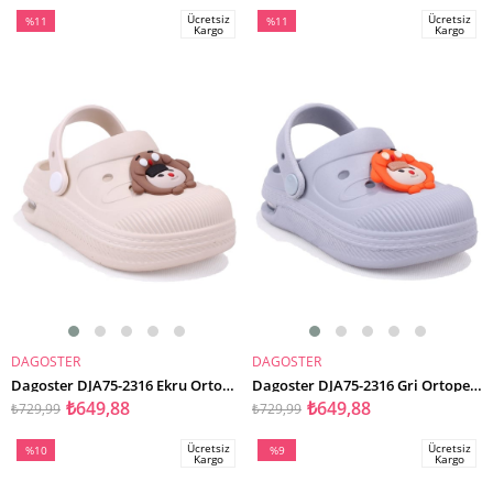
Ücretsiz
Ücretsiz
%11
%11
Kargo
Kargo
İndirim
İndirim
%11İndirim
%11İndirim
DAGOSTER
DAGOSTER
SEPETE EKLE
SEPETE EKLE
Dagoster DJA75-2316 Ekru Ortopedik Günlük Işıklı Erkek Çocuk Cross Spor Terlik
Dagoster DJA75-2316 Gri Ortopedik Günlük Işıklı Erkek Çocuk Cross Spor Terlik
₺649,88
₺649,88
₺729,99
₺729,99
Ücretsiz
Ücretsiz
%10
%9
Kargo
Kargo
İndirim
İndirim