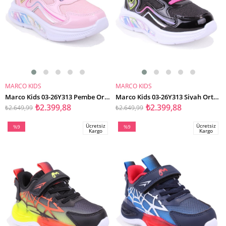
MARCO KIDS
MARCO KIDS
SEPETE EKLE
SEPETE EKLE
Marco Kids 03-26Y313 Pembe Ortopedik Günlük Işıklı Kız Çocuk Spor Ayakkabı
Marco Kids 03-26Y313 Siyah Ortopedik Günlük Işıklı Kız Çocuk Spor Ayakkabı
₺2.399,88
₺2.399,88
₺2.649,99
₺2.649,99
Ücretsiz
Ücretsiz
%9
%9
Kargo
Kargo
İndirim
İndirim
%9İndirim
%9İndirim