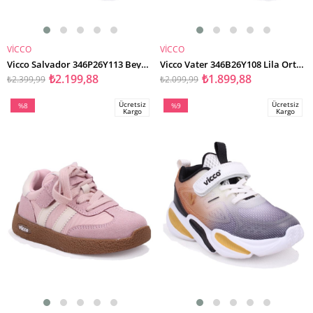
VİCCO
VİCCO
SEPETE EKLE
SEPETE EKLE
Vicco Salvador 346P26Y113 Beyaz Ortopedik Günlük Işıklı Kız Çocuk Spor Ayakkabı
Vicco Vater 346B26Y108 Lila Ortopedik Günlük Işıklı Kız Çocuk Spor Ayakkabı
₺2.199,88
₺1.899,88
₺2.399,99
₺2.099,99
Ücretsiz
Ücretsiz
%8
%9
Kargo
Kargo
İndirim
İndirim
%8İndirim
%9İndirim