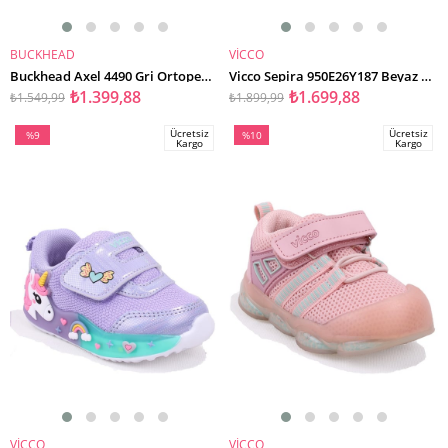
BUCKHEAD
VİCCO
SEPETE EKLE
SEPETE EKLE
Buckhead Axel 4490 Gri Ortopedik Günlük Kız Çocuk Spor Ayakkabı
Vicco Sepira 950E26Y187 Beyaz Ortopedik Günlük Kız Çocuk Spor Ayakkabı
₺1.399,88
₺1.699,88
₺1.549,99
₺1.899,99
Ücretsiz
Ücretsiz
%9
%10
Kargo
Kargo
İndirim
İndirim
%9İndirim
%10İndirim
VİCCO
VİCCO