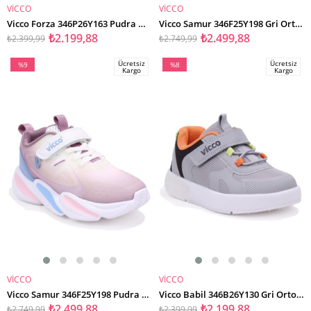
VİCCO
VİCCO
SEPETE EKLE
SEPETE EKLE
Vicco Forza 346P26Y163 Pudra Ortopedik Günlük Kız Çocuk Spor Ayakkabı
Vicco Samur 346F25Y198 Gri Ortopedik Günlük Erkek Çocuk Spor Ayakkabı
₺2.199,88
₺2.499,88
₺2.399,99
₺2.749,99
Ücretsiz
Ücretsiz
%9
%8
Kargo
Kargo
İndirim
İndirim
%9İndirim
%8İndirim
VİCCO
VİCCO
SEPETE EKLE
SEPETE EKLE
Vicco Samur 346F25Y198 Pudra Ortopedik Günlük Kız Çocuk Spor Ayakkabı
Vicco Babil 346B26Y130 Gri Ortopedik Günlük Işıklı Erkek Çocuk Spor Ayakkabı
₺2.499,88
₺2.199,88
₺2.749,99
₺2.399,99