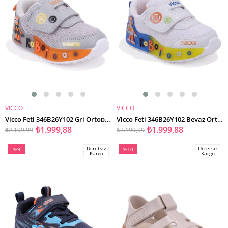
VİCCO
VİCCO
SEPETE EKLE
SEPETE EKLE
Vicco Feti 346B26Y102 Gri Ortopedik Günlük Işıklı Erkek Çocuk Spor Ayakkabı
Vicco Feti 346B26Y102 Beyaz Ortopedik Günlük Işıklı Erkek Çocuk Spor Ayakkabı
₺1.999,88
₺1.999,88
₺2.199,99
₺2.199,99
Ücretsiz
Ücretsiz
%9
%10
Kargo
Kargo
İndirim
İndirim
%9İndirim
%10İndirim