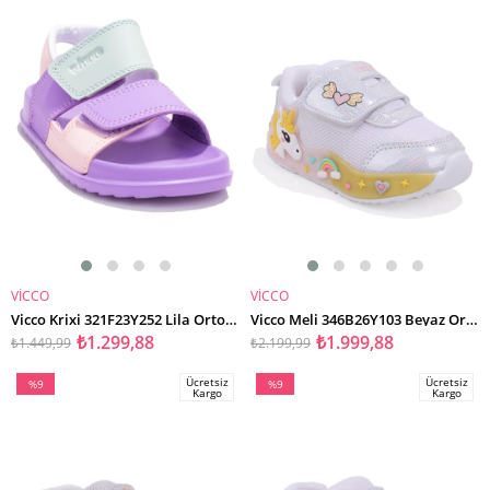
%10İndirim
%9İndirim
VİCCO
VİCCO
SEPETE EKLE
SEPETE EKLE
Vicco Krixi 321F23Y252 Lila Ortopedik Günlük Kız Çocuk Spor Sandalet
Vicco Meli 346B26Y103 Beyaz Ortopedik Günlük Işıklı Kız Çocuk Spor Ayakkabı
₺1.299,88
₺1.999,88
₺1.449,99
₺2.199,99
Ücretsiz
Ücretsiz
%9
%9
Kargo
Kargo
İndirim
İndirim
%9İndirim
%9İndirim