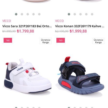
VİCCO
VİCCO
SEPETE EKLE
SEPETE EKLE
Vicco Sara 321P26Y183 Bej Ortopedik Günlük Kız Çocuk Spor Sandalet
Vicco Konan 332F26Y179 Kahve Ortopedik Günlük Erkek Çocuk Spor Sandalet
₺1.799,88
₺1.999,88
₺1.999,99
₺2.199,99
Ücretsiz
Ücretsiz
%8
%9
Kargo
Kargo
İndirim
İndirim
%8İndirim
%9İndirim