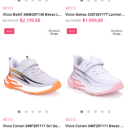
VİCCO
VİCCO
SEPETE EKLE
SEPETE EKLE
Vicco Babil 346B26Y130 Beyaz Lacivert Ortopedik Günlük Işıklı Erkek Çocuk Spor Ayakkabı
Vicco Genya 332F26Y177 Lacivert Ortopedik Günlük Erkek Çocuk Spor Sandalet
₺2.199,88
₺1.999,88
₺2.399,99
₺2.199,88
Ücretsiz
Ücretsiz
%10
%10
Kargo
Kargo
İndirim
İndirim
%10İndirim
%10İndirim
VİCCO
VİCCO
SEPETE EKLE
SEPETE EKLE
Vicco Conan 346F26Y111 Gri Günlük Ortopedik Erkek Çocuk Spor Ayakkabı
Vicco Conan 346F26Y111 Beyaz Günlük Ortopedik Kız Çocuk Spor Ayakkabı