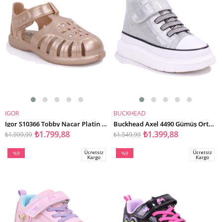
IGOR
BUCKHEAD
SEPETE EKLE
SEPETE EKLE
Igor S10366 Tobby Nacar Platin Günlük Kız Çocuk Sandalet
Buckhead Axel 4490 Gümüş Ortopedik Günlük Kız Çocuk Spor Ayakkabı
₺1.799,88
₺1.399,88
₺1.999,99
₺1.549,99
Ücretsiz
Ücretsiz
%9
%9
Kargo
Kargo
İndirim
İndirim
%9İndirim
%9İndirim