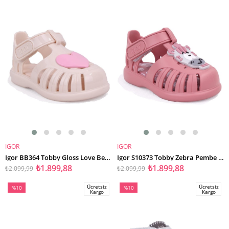
%10İndirim
%10İndirim
IGOR
IGOR
SEPETE EKLE
SEPETE EKLE
Igor BB364 Tobby Gloss Love Bej Günlük Kız Çocuk Sandalet
Igor S10373 Tobby Zebra Pembe Günlük Kız Çocuk Sandalet
₺1.899,88
₺1.899,88
₺2.099,99
₺2.099,99
Ücretsiz
Ücretsiz
%10
%10
Kargo
Kargo
İndirim
İndirim
%10İndirim
%10İndirim