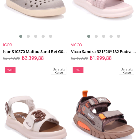
IGOR
VİCCO
SEPETE EKLE
SEPETE EKLE
Igor S10370 Malibu Sand Bej Günlük Erkek Çocuk Sandalet
Vicco Sandra 321F26Y182 Pudra Ortopedik Günlük Kız Çocuk Spor Sandalet
₺2.399,88
₺1.999,88
₺2.649,99
₺2.199,99
Ücretsiz
Ücretsiz
%10
%9
Kargo
Kargo
İndirim
İndirim
%10İndirim
%9İndirim