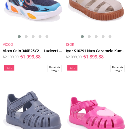
VİCCO
IGOR
SEPETE EKLE
SEPETE EKLE
Vicco Coin 346B25Y211 Lacivert Ortopedik Günlük Işıklı Erkek Çocuk Spor Ayakkabı
Igor S10291 Nıco Caramelo Kum Günlük Erkek Çocuk Sandalet
₺1.999,88
₺1.899,88
₺2.199,99
₺2.099,99
Ücretsiz
Ücretsiz
%10
%10
Kargo
Kargo
İndirim
İndirim
%10İndirim
%10İndirim