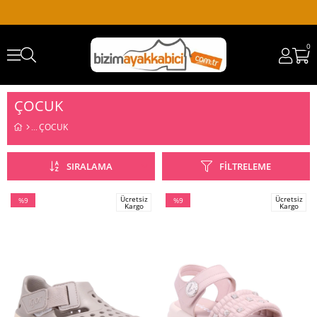
0
ÇOCUK
ÇOCUK
SIRALAMA
FILTRELEME
Ücretsiz
Ücretsiz
%9
%9
Kargo
Kargo
İndirim
İndirim
%9İndirim
%9İndirim