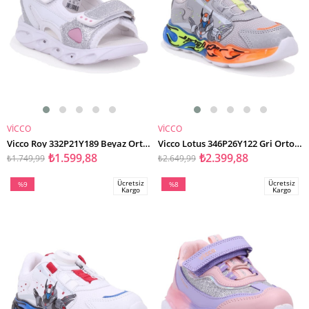
VİCCO
VİCCO
SEPETE EKLE
SEPETE EKLE
Vicco Roy 332P21Y189 Beyaz Ortopedik Günlük Kız Çocuk Spor Sandalet
Vicco Lotus 346P26Y122 Gri Ortopedik Günlük Işıklı Erkek Çocuk Spor Ayakkabı
₺1.599,88
₺2.399,88
₺1.749,99
₺2.649,99
Ücretsiz
Ücretsiz
%9
%8
Kargo
Kargo
İndirim
İndirim
%9İndirim
%8İndirim