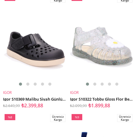
Kargo
Kargo
İndirim
İndirim
%9İndirim
%10İndirim
IGOR
IGOR
SEPETE EKLE
SEPETE EKLE
Igor S10369 Malibu Siyah Günlük Erkek Çocuk Sandalet
Igor S10322 Tobby Gloss Flor Beyaz Günlük Kız Çocuk Sandalet
₺2.399,88
₺1.899,88
₺2.649,99
₺2.099,99
Ücretsiz
Ücretsiz
%8
%9
Kargo
Kargo
İndirim
İndirim
%8İndirim
%9İndirim