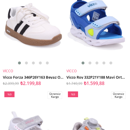
VİCCO
VİCCO
SEPETE EKLE
SEPETE EKLE
Vicco Forza 346P26Y163 Beyaz Ortopedik Günlük Erkek Çocuk Spor Ayakkabı
Vicco Roy 332P21Y188 Mavi Ortopedik Günlük Erkek Çocuk Spor Sandalet
₺2.199,88
₺1.599,88
₺2.399,99
₺1.749,99
Ücretsiz
Ücretsiz
%9
%9
Kargo
Kargo
İndirim
İndirim
%9İndirim
%9İndirim