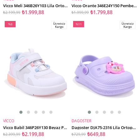
SEPETE EKLE
SEPETE EKLE
Vicco Meli 346B26Y103 Lila Ortopedik Günlük Işıklı Kız Çocuk Spor Ayakkabı
Vicco Orante 346E24Y150 Pembe Işıklı Ortopedik Günlük Kız Çocuk Spor Ayakkabı
₺1.999,88
₺1.799,88
₺2.199,99
₺1.999,99
Ücretsiz
Ücretsiz
%8
%11
Kargo
Kargo
İndirim
İndirim
%8İndirim
%11İndirim
VİCCO
DAGOSTER
SEPETE EKLE
SEPETE EKLE
Vicco Babil 346P26Y130 Beyaz Pembe Ortopedik Günlük Işıklı Kız Çocuk Spor Ayakkabı
Dagoster DJA75-2316 Lila Ortopedik Günlük Işıklı Kız Çocuk Cross Spor Terlik
₺2.199,88
₺649,88
₺2.399,99
₺729,99