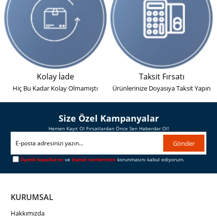
Kolay İade
Taksit Fırsatı
Hiç Bu Kadar Kolay Olmamıştı
Ürünlerinize Doyasıya Taksit Yapın
Size Özel Kampanyalar
Hemen Kayıt Ol Fırsatlardan Önce Sen Haberdar Ol!
Gönder
Üyelik koşullarını
ve
kişisel verilerimin
korunmasını kabul ediyorum.
KURUMSAL
Hakkımızda