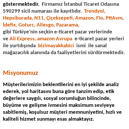
göstermektedir.
Firmamız İstanbul Ticaret Odasına
590299 sicil numarası ile kayıtlıdır.
Trendyol,
Hepsiburada, N11,
Çiçeksepeti,
Amazon, Flo,
PttAvm,
İdefix, Goturc, Allesgo, Pazarama
,
gibi Türkiye'nin seçkin e-ticaret pazar yerlerinde
ve
Ali Express, amazon Avrupa
e-ticaret pazar yerleri
ile yurtdışında
bizimayakkabici
ismi ile sanal
mağazacılık alanında da faaliyetlerini sürdürmektedir.
Misyonumuz
Müşterilerimizin beklentilerini en iyi şekilde analiz
ederek, yol haritasını buna göre tanzim edip, etik
değerlere saygılı, sosyal sorumluğun bilincinde,
büyüme ve gelişme ivmesini maksimum seviyeye
sabitlemiş, koşulsuz müşteri memnuniyetini, hızlı ve
kaliteli hizmet sunmayı esas almaktayız.