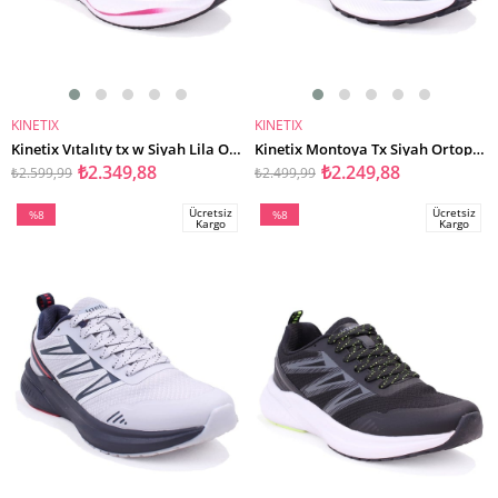
KINETIX
KINETIX
SEPETE EKLE
SEPETE EKLE
Kinetix Vıtalıty tx w Siyah Lila Ortopedik Günlük Kadın Spor Ayakkabı
Kinetix Montoya Tx Siyah Ortopedik Günlük Erkek Spor Ayakkabı
₺2.349,88
₺2.249,88
₺2.599,99
₺2.499,99
Ücretsiz
Ücretsiz
%8
%8
Kargo
Kargo
İndirim
İndirim
%8İndirim
%8İndirim