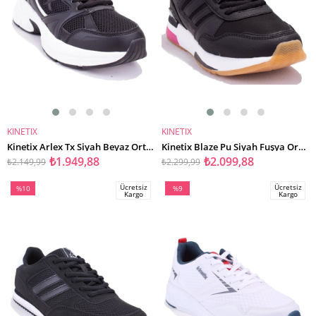
KINETIX
KINETIX
SEPETE EKLE
SEPETE EKLE
Kinetix Arlex Tx Siyah Beyaz Ortopedik Günlük Kadın Spor Ayakkabı
Kinetix Blaze Pu Siyah Fuşya Ortopedik Günlük Kadın Spor Ayakkabı
₺1.949,88
₺2.099,88
₺2.149,99
₺2.299,99
Ücretsiz
Ücretsiz
%10
%9
Kargo
Kargo
İndirim
İndirim
%10İndirim
%9İndirim