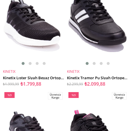
KINETIX
KINETIX
SEPETE EKLE
SEPETE EKLE
Kinetix Lıster Siyah Beyaz Ortopedik Günlük Erkek Spor Ayakkabı
Kinetix Tramor Pu Siyah Ortopedik Günlük Erkek Spor Ayakkabı
₺1.799,88
₺2.099,88
₺1.999,99
₺2.299,99
Ücretsiz
Ücretsiz
%9
%9
Kargo
Kargo
İndirim
İndirim
%9İndirim
%9İndirim