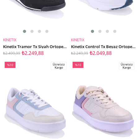
KINETIX
KINETIX
SEPETE EKLE
SEPETE EKLE
Kinetix Tramor Tx Siyah Ortopedik Günlük Erkek Spor Ayakkabı
Kinetix Control Tx Beyaz Ortopedik Günlük Erkek Spor Ayakkabı
₺2.249,88
₺2.049,88
₺2.499,99
₺2.249,99
Ücretsiz
Ücretsiz
%10
%10
Kargo
Kargo
İndirim
İndirim
%10İndirim
%10İndirim