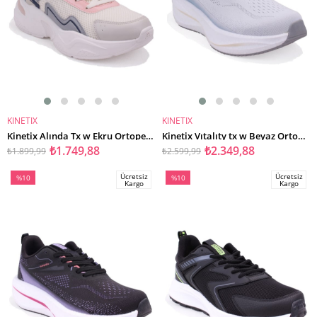
KINETIX
KINETIX
SEPETE EKLE
SEPETE EKLE
Kinetix Alında Tx w Ekru Ortopedik Günlük Kadın Spor Ayakkabı
Kinetix Vıtalıty tx w Beyaz Ortopedik Günlük Kadın Spor Ayakkabı
₺1.749,88
₺2.349,88
₺1.899,99
₺2.599,99
Ücretsiz
Ücretsiz
%10
%10
Kargo
Kargo
İndirim
İndirim
%10İndirim
%10İndirim