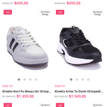
₺499,88
₺499,88
₺549,99
₺549,99
Ücretsiz
Ücretsiz
%9
%9
Kargo
Kargo
İndirim
İndirim
%9İndirim
%9İndirim
KINETIX
KINETIX
SEPETE EKLE
SEPETE EKLE
Kinetix Kort Pu Beyaz Gri Ortopedik Günlük Erkek Spor Ayakkabı
Kinetix Arlex Tx Siyah Ortopedik Günlük Erkek Spor Ayakkabı
₺1.499,88
₺1.949,88
₺1.649,99
₺2.149,99
Ücretsiz
Ücretsiz
%9
%8