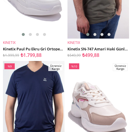
KINETIX
KINETIX
SEPETE EKLE
SEPETE EKLE
Kinetix Paul Pu Ekru Gri Ortopedik Günlük Erkek Spor Ayakkabı
Kinetix SN-747 Amari Haki Günlük Erkek Bisiklet Yaka Tişört
₺1.799,88
₺499,88
₺1.999,99
₺549,99
Ücretsiz
Ücretsiz
%9
%10
Kargo
Kargo
İndirim
İndirim
%9İndirim
%10İndirim