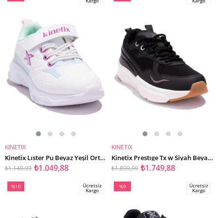
Kargo
Kargo
İndirim
İndirim
%9İndirim
%8İndirim
KINETIX
KINETIX
SEPETE EKLE
SEPETE EKLE
Kinetix Lıster Pu Beyaz Yeşil Ortopedik Günlük Kız Çocuk Spor Ayakkabı
Kinetix Prestıge Tx w Siyah Beyaz Ortopedik Günlük Kadın Spor Ayakkabı
₺1.049,88
₺1.749,88
₺1.149,99
₺1.899,99
Ücretsiz
Ücretsiz
%10
%9
Kargo
Kargo
İndirim
İndirim
%10İndirim
%9İndirim