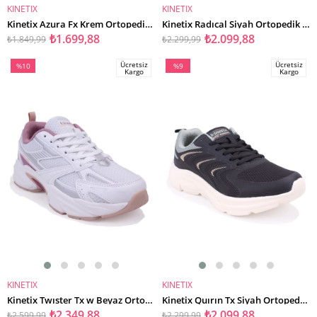
KINETIX
KINETIX
SEPETE EKLE
SEPETE EKLE
Kinetix Azura Fx Krem Ortopedik Günlük Kadın Spor Ayakkabı
Kinetix Radıcal Siyah Ortopedik Günlük Kadın Spor Ayakkabı
₺1.699,88
₺2.099,88
₺1.849,99
₺2.299,99
Ücretsiz
Ücretsiz
%10
%9
Kargo
Kargo
İndirim
İndirim
%10İndirim
%9İndirim
KINETIX
KINETIX
SEPETE EKLE
SEPETE EKLE
Kinetix Twıster Tx w Beyaz Ortopedik Günlük Kadın Spor Ayakkabı
Kinetix Quırın Tx Siyah Ortopedik Günlük Erkek Spor Ayakkabı
₺2.349,88
₺2.099,88
₺2.599,99
₺2.299,99