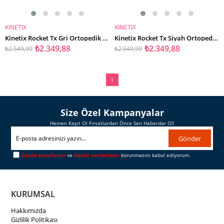
KINETIX
KINETIX
SEPETE EKLE
SEPETE EKLE
Kinetix Rocket Tx Gri Ortopedik Günlük Erkek Spor Ayakkabı
Kinetix Rocket Tx Siyah Ortopedik Günlük Erkek Spor Ayakkabı
₺2.349,88
₺2.349,88
₺2.549,99
₺2.549,99
1
Size Özel Kampanyalar
Hemen Kayıt Ol Fırsatlardan Önce Sen Haberdar Ol!
Gönder
Üyelik koşullarını
ve
kişisel verilerimin
korunmasını kabul ediyorum.
KURUMSAL
Hakkımızda
Gizlilik Politikası