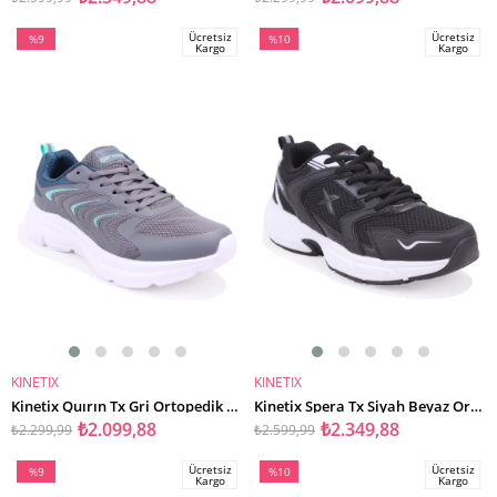
Ücretsiz
Ücretsiz
%9
%10
Kargo
Kargo
İndirim
İndirim
%9İndirim
%10İndirim
KINETIX
KINETIX
SEPETE EKLE
SEPETE EKLE
Kinetix Quırın Tx Gri Ortopedik Günlük Erkek Spor Ayakkabı
Kinetix Spera Tx Siyah Beyaz Ortopedik Günlük Erkek Spor Ayakkabı
₺2.099,88
₺2.349,88
₺2.299,99
₺2.599,99
Ücretsiz
Ücretsiz
%9
%10
Kargo
Kargo
İndirim
İndirim