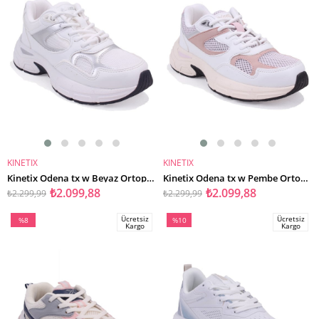
KINETIX
KINETIX
SEPETE EKLE
SEPETE EKLE
Kinetix Odena tx w Beyaz Ortopedik Günlük Kadın Spor Ayakkabı
Kinetix Odena tx w Pembe Ortopedik Günlük Kadın Spor Ayakkabı
₺2.099,88
₺2.099,88
₺2.299,99
₺2.299,99
Ücretsiz
Ücretsiz
%8
%10
Kargo
Kargo
İndirim
İndirim
%8İndirim
%10İndirim