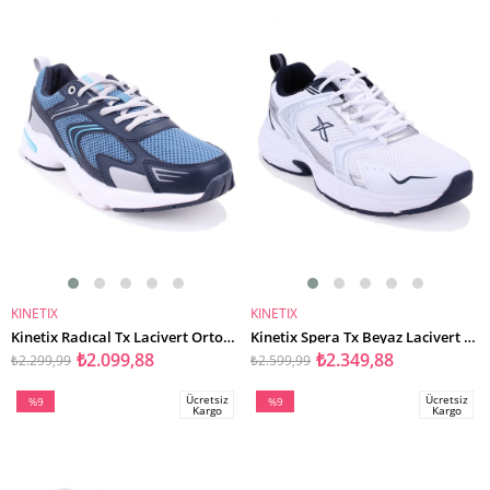
%9İndirim
%10İndirim
KINETIX
KINETIX
SEPETE EKLE
SEPETE EKLE
Kinetix Radıcal Tx Lacivert Ortopedik Günlük Erkek Spor Ayakkabı
Kinetix Spera Tx Beyaz Lacivert Ortopedik Günlük Erkek Spor Ayakkabı
₺2.099,88
₺2.349,88
₺2.299,99
₺2.599,99
Ücretsiz
Ücretsiz
%9
%9
Kargo
Kargo
İndirim
İndirim
%9İndirim
%9İndirim