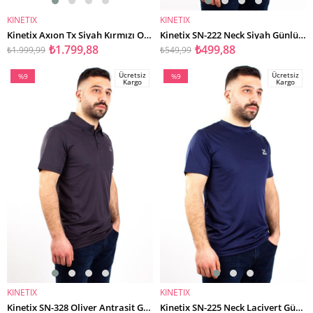
KINETIX
KINETIX
SEPETE EKLE
SEPETE EKLE
Kinetix Axıon Tx Siyah Kırmızı Ortopedik Günlük Erkek Spor Ayakkabı
Kinetix SN-222 Neck Siyah Günlük Erkek V Yaka Tişört
₺1.799,88
₺499,88
₺1.999,99
₺549,99
Ücretsiz
Ücretsiz
%9
%9
Kargo
Kargo
İndirim
İndirim
%9İndirim
%9İndirim
KINETIX
KINETIX
SEPETE EKLE
SEPETE EKLE
Kinetix SN-328 Oliver Antrasit Günlük Polo Yaka Erkek Tişört
Kinetix SN-225 Neck Lacivert Günlük Erkek Bisiklet Yaka Tişört