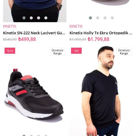
KINETIX
KINETIX
SEPETE EKLE
SEPETE EKLE
Kinetix SN-222 Neck Lacivert Günlük Erkek V Yaka Tişört
Kinetix Holly Tx Ekru Ortopedik Günlük Kadın Spor Ayakkabı
₺499,88
₺1.799,88
₺549,99
₺1.999,99
Ücretsiz
Ücretsiz
%10
%9
Kargo
Kargo
İndirim
İndirim
%10İndirim
%9İndirim