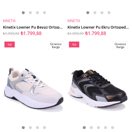
KINETIX
KINETIX
SEPETE EKLE
SEPETE EKLE
Kinetix Lowner Pu Beyaz Ortopedik Günlük Kadın Spor Ayakkabı
Kinetix Lowner Pu Ekru Ortopedik Günlük Kadın Spor Ayakkabı
₺1.799,88
₺1.799,88
₺1.999,99
₺1.999,99
Ücretsiz
Ücretsiz
%8
%9
Kargo
Kargo
İndirim
İndirim
%8İndirim
%9İndirim