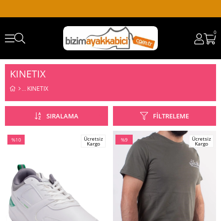
0
KINETIX
KINETIX
SIRALAMA
FILTRELEME
Ücretsiz
Ücretsiz
%10
%9
Kargo
Kargo
İndirim
İndirim
%10İndirim
%9İndirim