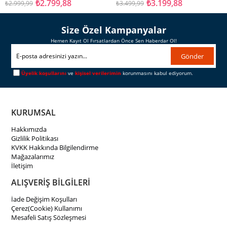
₺2.799,88
₺3.199,88
₺2.999,99
₺3.499,99
Size Özel Kampanyalar
Hemen Kayıt Ol Fırsatlardan Önce Sen Haberdar Ol!
Gönder
Üyelik koşullarını
ve
kişisel verilerimin
korunmasını kabul ediyorum.
KURUMSAL
Hakkımızda
Gizlilik Politikası
KVKK Hakkında Bilgilendirme
Mağazalarımız
İletişim
ALIŞVERİŞ BİLGİLERİ
İade Değişim Koşulları
Çerez(Cookie) Kullanımı
Mesafeli Satış Sözleşmesi