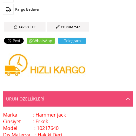
Kargo Bedava
TAVSIYE ET
YORUM YAZ
WhatsApp
Telegram
ÜRÜN ÖZELLIKLERI
Marka : Hammer jack
Cinsiyet : Erkek
Model : 10217640
Dış Materyal : Hakiki Deri