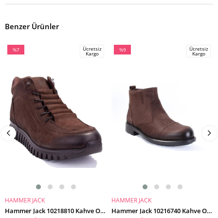
Benzer Ürünler
Ücretsiz
Ücretsiz
%7
%9
Kargo
Kargo
İndirim
İndirim
%7İndirim
%9İndirim
HAMMER JACK
HAMMER JACK
SEPETE EKLE
SEPETE EKLE
Hammer Jack 10218810 Kahve Ortopedik Günlük Erkek Deri Bot
Hammer Jack 10216740 Kahve Ortopedik Günlük Deri Erkek Bot