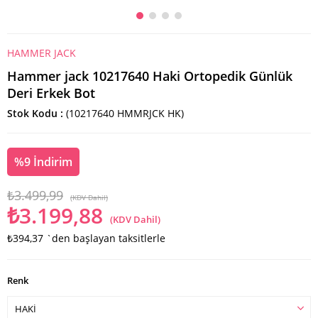
HAMMER JACK
Hammer jack 10217640 Haki Ortopedik Günlük
Deri Erkek Bot
Stok Kodu
(10217640 HMMRJCK HK)
%
9
İndirim
₺3.499,99
(KDV Dahil)
₺3.199,88
(KDV Dahil)
₺394,37
`den başlayan taksitlerle
Renk