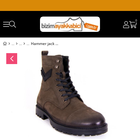
0
Hammer jack 10217640 Haki Ortopedik Günlük Deri Erkek Bot