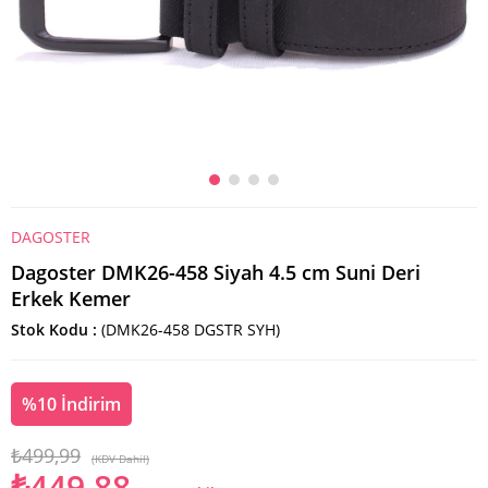
DAGOSTER
Dagoster DMK26-458 Siyah 4.5 cm Suni Deri
Erkek Kemer
Stok Kodu
(DMK26-458 DGSTR SYH)
%
10
İndirim
₺499,99
(KDV Dahil)
₺449,88