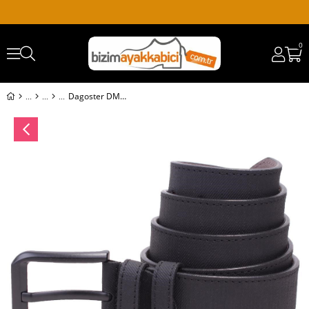
0
Dagoster DMK26-458 Siyah 4.5 cm Suni Deri Erkek Kemer