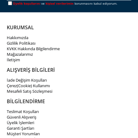
Üyelik koşullarını
ve
kişisel verilerimin
korunmasını kabul ediyorum.
KURUMSAL
Hakkımızda
Gizlilik Politikası
KVKK Hakkında Bilgilendirme
Mağazalarımız
İletişim
ALIŞVERİŞ BİLGİLERİ
İade Değişim Koşulları
Çerez(Cookie) Kullanımı
Mesafeli Satış Sözleşmesi
BİLGİLENDİRME
Teslimat Koşulları
Güvenli Alışveriş
Üyelik İşlemleri
Garanti Şartları
Müşteri Yorumları