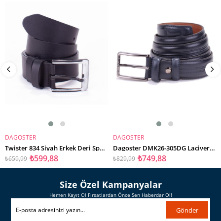
%9İndirim
%10İndirim
DAGOSTER
DAGOSTER
SEPETE EKLE
SEPETE EKLE
Twister 834 Siyah Erkek Deri Spor Kemer
Dagoster DMK26-305DG Lacivert 3,5 cm Hakiki Deri Erkek Kemer
₺599,88
₺749,88
₺659,99
₺829,99
Size Özel Kampanyalar
Hemen Kayıt Ol Fırsatlardan Önce Sen Haberdar Ol!
Gönder