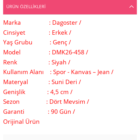
ÜRÜN ÖZELLIKLERI
Marka
: Dagoster /
Cinsiyet
: Erkek /
Yaş Grubu
: Genç /
Model
: DMK26-458 /
Renk
: Siyah /
Kullanım Alanı
: Spor - Kanvas – Jean /
Materyal
: Suni Deri /
Genişlik
: 4,5 cm /
Sezon
: Dört Mevsim /
Garanti
: 90 Gün /
Orijinal Ürün