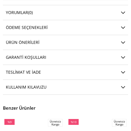
YORUMLAR
(0)
ÖDEME SEÇENEKLERI
ÜRÜN ÖNERILERI
GARANTI KOŞULLARI
TESLIMAT VE IADE
KULLANIM KILAVUZU
Benzer Ürünler
Ücretsiz
Ücretsiz
%9
%10
Kargo
Kargo
İndirim
İndirim