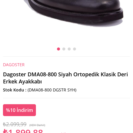
DAGOSTER
Dagoster DMA08-800 Siyah Ortopedik Klasik Deri
Erkek Ayakkabı
Stok Kodu
(DMA08-800 DGSTR SYH)
%
10
İndirim
₺2.099,99
(KDV Dahil)
₺1.899,88