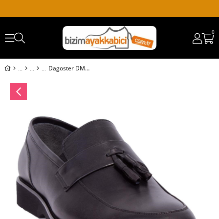
0
Dagoster DMA08-800 Siyah Ortopedik Klasik Deri Erkek Ayakkabı