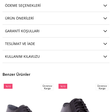
ÖDEME SEÇENEKLERI
ÜRÜN ÖNERILERI
GARANTI KOŞULLARI
TESLIMAT VE IADE
KULLANIM KILAVUZU
Benzer Ürünler
Ücretsiz
Ücretsiz
%10
%10
Kargo
Kargo
İndirim
İndirim
%10İndirim
%10İndirim