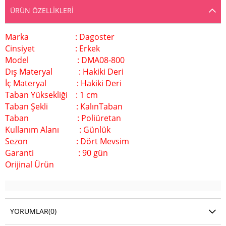
ÜRÜN ÖZELLIKLERI
Marka : Dagoster
Cinsiyet : Erkek
Model : DMA08-800
Dış Materyal
: Hakiki Deri
İç Materyal
: Hakiki Deri
Taban Yüksekliği
: 1 cm
Taban Şekli : KalınTaban
Taban
: Poliüretan
Kullanım Alanı : Günlük
Sezon : Dört Mevsim
Garanti
: 90 gün
Orijinal Ürün
YORUMLAR
(0)