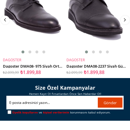
DAGOSTER
DAGOSTER
SEPETE EKLE
SEPETE EKLE
Dagoster DMA08- 975 Siyah Ortopedik Günlük Erkek Deri Ayakkabı
Dagoster DMA08-2237 Siyah Günlük Deri Erkek Ayakkabı
₺1.899,88
₺1.899,88
₺2.099,99
₺2.099,99
Size Özel Kampanyalar
Hemen Kayıt Ol Fırsatlardan Önce Sen Haberdar Ol!
Gönder
Üyelik koşullarını
ve
kişisel verilerimin
korunmasını kabul ediyorum.